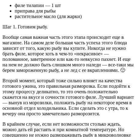
филе тилапии — 1 шт
приправа для рыбы
растительное масло (для жарки)
Шаг 1. Готовим рыбу.
Вообще самая важная часть этого этапа происходит еще в
магазине. На самом деле большая часть успеха этого блюда
зависит от того, какую рыбу вы купите. Никогда не нужно
брать филе, которое хоть в чем-то «некрасивое» —
поломанное, заветренное или как-то невкусно пахнет. И еще
на нем не должно быть слишком много наледи — все-таки мы
берем замороженную рыбу, а не лед с ее вкраплениями. 🙂
Второй момент, который тоже сильно влияет на качества
готового ужина, это правильная разморозка. Если подойти к
этому процессу деликатно, то это очень положительно
скажется на вкусе и сочности готового филе. Лучший вариант
— вынув из морозилки, положить рыбу на некоторое время в
основной отдел холодильника. Если сделать это с утра, то к
вечеру она просто замечательно разморозится.
В крайнем случае, если нет возможности столько ждать,
можно дать ей растаять и при комнатной температуре. Но
совершенно не нужно размораживать рыбу в микроволновке