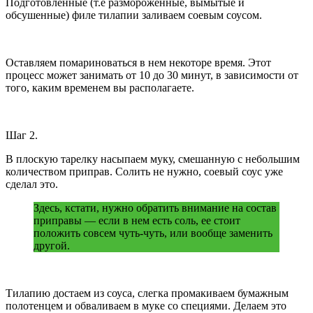
Подготовленные (т.е размороженные, вымытые и
обсушенные) филе тилапии заливаем соевым соусом.
Оставляем помариноваться в нем некоторе время. Этот
процесс может занимать от 10 до 30 минут, в зависимости от
того, каким временем вы располагаете.
Шаг 2.
В плоскую тарелку насыпаем муку, смешанную с небольшим
количеством приправ. Солить не нужно, соевый соус уже
сделал это.
Здесь, кстати, нужно обратить внимание на состав
приправы — если в нем есть соль, ее стоит
положить совсем чуть-чуть, или вообще заменить
другой.
Тилапию достаем из соуса, слегка промакиваем бумажным
полотенцем и обваливаем в муке со специями. Делаем это