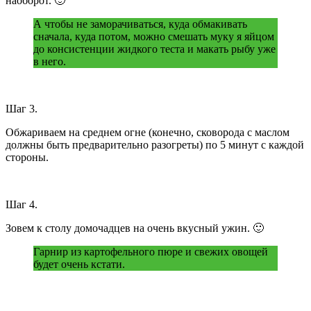
наоборот. 🙂
А чтобы не заморачиваться, куда обмакивать
сначала, куда потом, можно смешать муку я яйцом
до консистенции жидкого теста и макать рыбу уже
в него.
Шаг 3.
Обжариваем на среднем огне (конечно, сковорода с маслом
должны быть предварительно разогреты) по 5 минут с каждой
стороны.
Шаг 4.
Зовем к столу домочадцев на очень вкусный ужин. 🙂
Гарнир из картофельного пюре и свежих овощей
будет очень кстати.